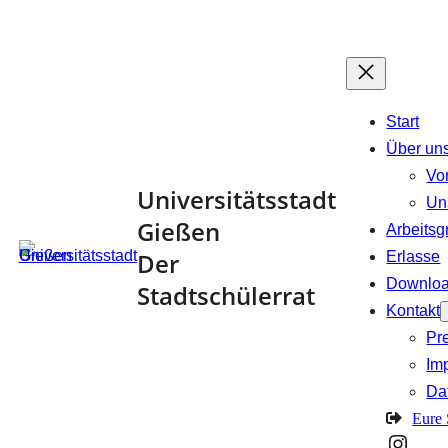
Zum
Inhalt
springen
Start
Über un
Vo
Universitätsstadt
Un
Gießen
Arbeits
Der
Erlasse
Downlo
Stadtschülerrat
Kontakt
Pr
Im
Da
Eure
Insta