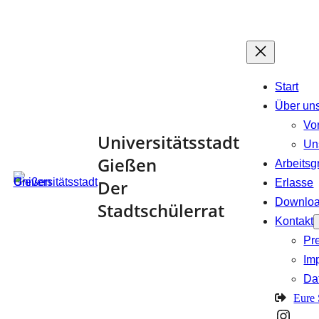
Zum
Inhalt
springen
Start
Über un
Vo
Universitätsstadt
Un
Gießen
Arbeits
Der
Erlasse
Downlo
Stadtschülerrat
Kontakt
Pr
Im
Da
Eure
Insta