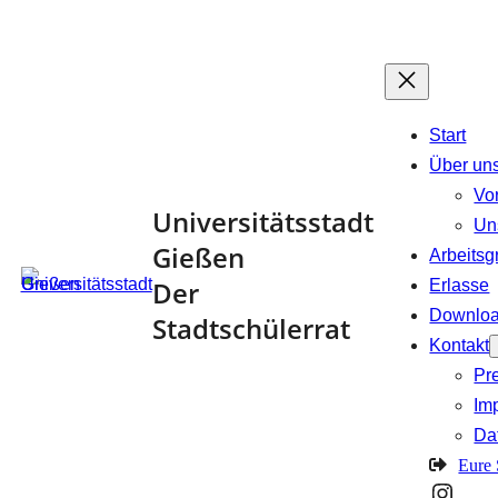
Zum
Inhalt
springen
Start
Über un
Vo
Universitätsstadt
Un
Gießen
Arbeits
Der
Erlasse
Downlo
Stadtschülerrat
Kontakt
Pr
Im
Da
Eure
Insta