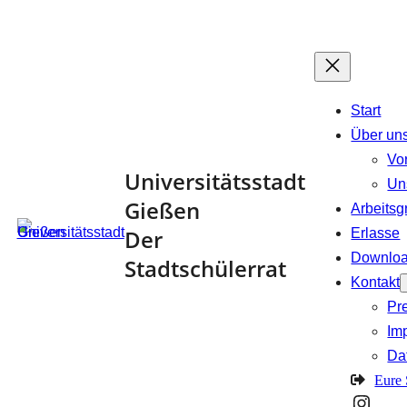
Zum
Inhalt
springen
Start
Über un
Vo
Universitätsstadt
Un
Gießen
Arbeits
Der
Erlasse
Downlo
Stadtschülerrat
Kontakt
Pr
Im
Da
Eure
Insta