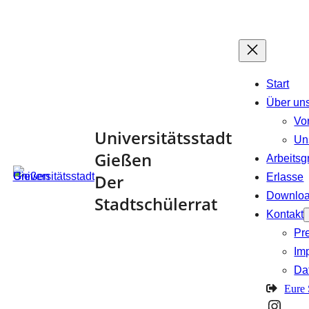
Zum
Inhalt
springen
Start
Über un
Vo
Universitätsstadt
Un
Gießen
Arbeits
Der
Erlasse
Downlo
Stadtschülerrat
Kontakt
Pr
Im
Da
Eure
Insta