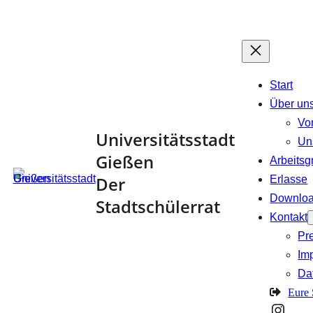
Zum
Inhalt
springen
Start
Über un
Vo
Universitätsstadt
Un
Gießen
Arbeits
Der
Erlasse
Downlo
Stadtschülerrat
Kontakt
Pr
Im
Da
Eure
Insta