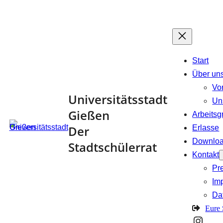
Zum
Inhalt
springen
Start
Über un
Vo
Universitätsstadt
Un
Gießen
Arbeits
Der
Erlasse
Downlo
Stadtschülerrat
Kontakt
Pr
Im
Da
Eure
Insta